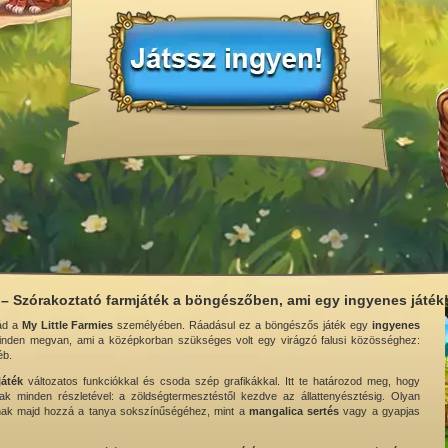
 – Szórakoztató farmjáték a böngészőben, ami egy ingyenes játék
ád a
My Little Farmies
személyében. Ráadásul ez a böngészős játék egy
ingyenes
nden megvan, ami a középkorban szükséges volt egy virágzó falusi közösséghez:
éb.
játék
változatos funkciókkal és csoda szép grafikákkal. Itt te határozod meg, hogy
minden részletével: a zöldségtermesztéstől kezdve az állattenyésztésig. Olyan
lnak majd hozzá a tanya sokszínűségéhez, mint a
mangalica sertés
vagy a gyapjas