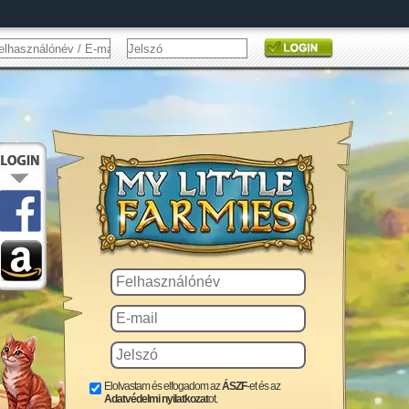
Elolvastam és elfogadom az
ÁSZF
-et és az
Adatvédelmi nyilatkozat
ot.