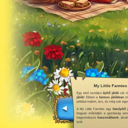
My Little Farmies
Egy első osztályú
építő játék
vár r
játék
! Ebben a
farmos játékban
mi
például malom, ács, és még sok egy
A My Little Farmies egy
faluépítő 
hogyan működjön a gazdaság annak 
hagyományos
haszonállatok
, járu
tyúk.