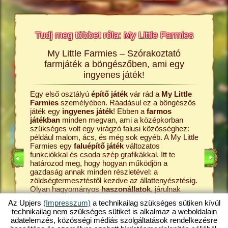
Tudj meg többet róla: My Little Farmies
My Little Farmies – Szórakoztató
A My L
rmies
farmjáték a böngészőben, ami egy
Minden 
ingyenes játék!
Farmies
król és a
kenyérre
Egy első osztályú
építő játék
vár rád a
My Little
ldalakon
Ezek meg
Farmies
személyében. Ráadásul ez a böngészős
átékról,
böngész
játék egy
ingyenes játék
! Ebben a
farmos
középko
játékban
minden megvan, ami a középkorban
online
kezdd a 
szükséges volt egy virágzó falusi közösséghez:
farmos j
például malom, ács, és még sok egyéb. A My Little
állattart
Farmies egy
faluépítő játék
változatos
ÉKOK
tanyádról
funkciókkal és csoda szép grafikákkal. Itt te
játék. A 
határozod meg, hogy hogyan működjön a
pedig a 
gazdaság annak minden részletével: a
tejfeldol
zöldségtermesztéstől kezdve az állattenyésztésig.
fokozato
Olyan hagyományos
haszonállatok
, járulnak
My Littl
majd hozzá a tanya sokszínűségéhez, mint a
hát ki a 
Az Upjers
(Impresszum)
a technikailag szükséges sütiken kívül
mangalica sertés
vagy a gyapjas tyúk. Hozz létre
legjobba
technikailag nem szükséges sütiket is alkalmaz a weboldalain
egy virágzó gazdaságot a My Little Farmies
Fedezd h
adatelemzés, közösségi médiás szolgáltatások rendelkezésre
játékban, amely az
online játékok
egyik