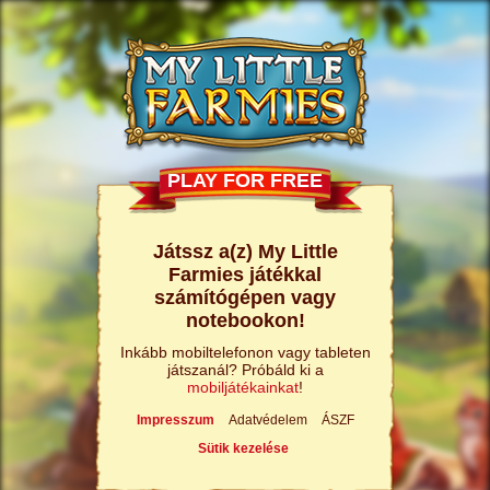
PLAY FOR FREE
Játssz a(z) My Little
Farmies játékkal
számítógépen vagy
notebookon!
Inkább mobiltelefonon vagy tableten
játszanál? Próbáld ki a
mobiljátékainkat
!
Impresszum
Adatvédelem
ÁSZF
Sütik kezelése