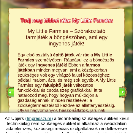
Tudj meg többet róla: My Little Farmies
My Little Farmies – Szórakoztató
A My L
rmies
farmjáték a böngészőben, ami egy
Minden 
ingyenes játék!
Farmies
król és a
kenyérre
Egy első osztályú
építő játék
vár rád a
My Little
ldalakon
Ezek meg
Farmies
személyében. Ráadásul ez a böngészős
átékról,
böngész
játék egy
ingyenes játék
! Ebben a
farmos
középko
játékban
minden megvan, ami a középkorban
online
kezdd a 
szükséges volt egy virágzó falusi közösséghez:
farmos j
például malom, ács, és még sok egyéb. A My Little
állattart
Farmies egy
faluépítő játék
változatos
ÉKOK
tanyádról
funkciókkal és csoda szép grafikákkal. Itt te
játék. A 
határozod meg, hogy hogyan működjön a
pedig a 
gazdaság annak minden részletével: a
tejfeldol
zöldségtermesztéstől kezdve az állattenyésztésig.
fokozato
Olyan hagyományos
haszonállatok
, járulnak
My Littl
majd hozzá a tanya sokszínűségéhez, mint a
hát ki a 
Az Upjers
(Impresszum)
a technikailag szükséges sütiken kívül
mangalica sertés
vagy a gyapjas tyúk. Hozz létre
legjobba
technikailag nem szükséges sütiket is alkalmaz a weboldalain
egy virágzó gazdaságot a My Little Farmies
Fedezd h
adatelemzés, közösségi médiás szolgáltatások rendelkezésre
játékban, amely az
online játékok
egyik