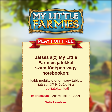
PLAY FOR FREE
Játssz a(z) My Little
Farmies játékkal
számítógépen vagy
notebookon!
Inkább mobiltelefonon vagy tableten
játszanál? Próbáld ki a
mobiljátékainkat
!
Impresszum
Adatvédelem
ÁSZF
Sütik kezelése