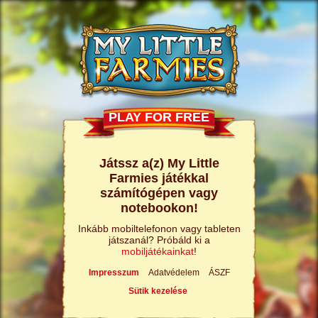
PLAY FOR FREE
Játssz a(z) My Little
Farmies játékkal
számítógépen vagy
notebookon!
Inkább mobiltelefonon vagy tableten
játszanál? Próbáld ki a
mobiljátékainkat
!
Impresszum
Adatvédelem
ÁSZF
Sütik kezelése