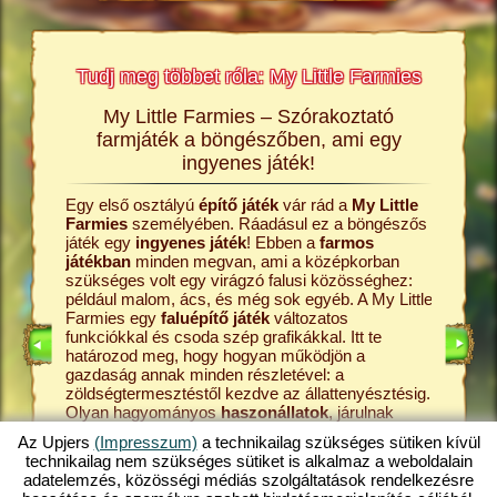
Tudj meg többet róla: My Little Farmies
My Little Farmies – Szórakoztató
A My L
rmies
farmjáték a böngészőben, ami egy
Minden 
ingyenes játék!
Farmies
król és a
kenyérre
Egy első osztályú
építő játék
vár rád a
My Little
ldalakon
Ezek meg
Farmies
személyében. Ráadásul ez a böngészős
átékról,
böngész
játék egy
ingyenes játék
! Ebben a
farmos
középko
játékban
minden megvan, ami a középkorban
online
kezdd a 
szükséges volt egy virágzó falusi közösséghez:
farmos j
például malom, ács, és még sok egyéb. A My Little
állattart
Farmies egy
faluépítő játék
változatos
ÉKOK
tanyádról
funkciókkal és csoda szép grafikákkal. Itt te
játék. A 
határozod meg, hogy hogyan működjön a
pedig a 
gazdaság annak minden részletével: a
tejfeldol
zöldségtermesztéstől kezdve az állattenyésztésig.
fokozato
Olyan hagyományos
haszonállatok
, járulnak
My Littl
majd hozzá a tanya sokszínűségéhez, mint a
hát ki a 
Az Upjers
(Impresszum)
a technikailag szükséges sütiken kívül
mangalica sertés
vagy a gyapjas tyúk. Hozz létre
legjobba
technikailag nem szükséges sütiket is alkalmaz a weboldalain
egy virágzó gazdaságot a My Little Farmies
Fedezd h
adatelemzés, közösségi médiás szolgáltatások rendelkezésre
játékban, amely az
online játékok
egyik