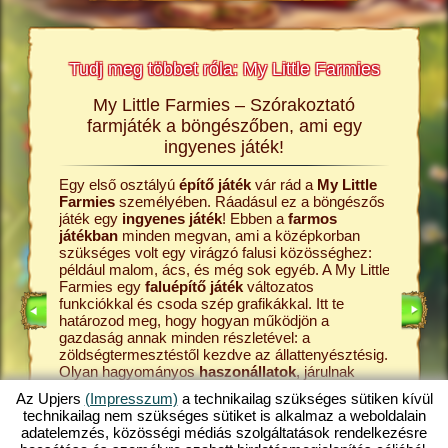
Tudj meg többet róla: My Little Farmies
My Little Farmies – Szórakoztató
A My L
rmies
farmjáték a böngészőben, ami egy
Minden 
ingyenes játék!
Farmies
król és a
kenyérre
Egy első osztályú
építő játék
vár rád a
My Little
ldalakon
Ezek meg
Farmies
személyében. Ráadásul ez a böngészős
átékról,
böngész
játék egy
ingyenes játék
! Ebben a
farmos
középko
játékban
minden megvan, ami a középkorban
online
kezdd a 
szükséges volt egy virágzó falusi közösséghez:
farmos j
például malom, ács, és még sok egyéb. A My Little
állattart
Farmies egy
faluépítő játék
változatos
ÉKOK
tanyádról
funkciókkal és csoda szép grafikákkal. Itt te
játék. A 
határozod meg, hogy hogyan működjön a
pedig a 
gazdaság annak minden részletével: a
tejfeldol
zöldségtermesztéstől kezdve az állattenyésztésig.
fokozato
Olyan hagyományos
haszonállatok
, járulnak
My Littl
majd hozzá a tanya sokszínűségéhez, mint a
hát ki a 
Az Upjers
(Impresszum)
a technikailag szükséges sütiken kívül
mangalica sertés
vagy a gyapjas tyúk. Hozz létre
legjobba
technikailag nem szükséges sütiket is alkalmaz a weboldalain
egy virágzó gazdaságot a My Little Farmies
Fedezd h
adatelemzés, közösségi médiás szolgáltatások rendelkezésre
játékban, amely az
online játékok
egyik