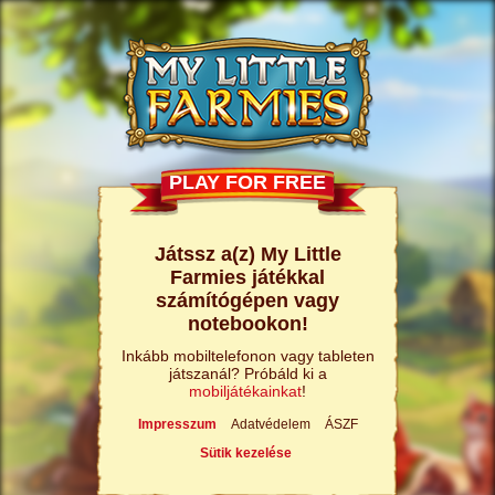
PLAY FOR FREE
Játssz a(z) My Little
Farmies játékkal
számítógépen vagy
notebookon!
Inkább mobiltelefonon vagy tableten
játszanál? Próbáld ki a
mobiljátékainkat
!
Impresszum
Adatvédelem
ÁSZF
Sütik kezelése