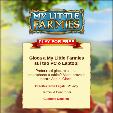
PLAY FOR FREE
Gioca a My Little Farmies
sul tuo PC o Laptop!
Preferiresti giocare sul tuo
smartphone o tablet? Allora prova le
nostre
App di Gioco
.
Crediti & Note Legali
Privacy
Termini & Condizioni
Gestione Cookies