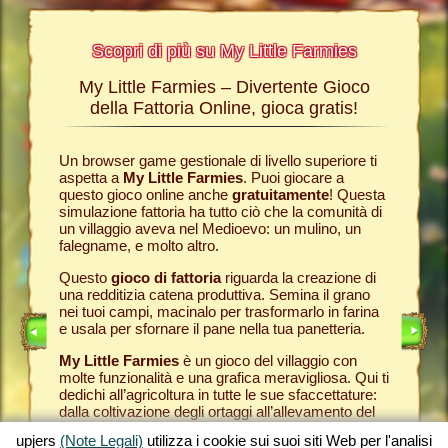
Scopri di più su My Little Farmies
My Little Farmies – Divertente Gioco
La sto
Farmies
della Fattoria Online, gioca gratis!
ies
, i
r? Nelle
Un browser game gestionale di livello superiore ti
Tutto ini
ul nostro
aspetta a
My Little Farmies
. Puoi giocare a
nella com
chè sui
questo gioco online anche
gratuitamente
! Questa
Per quest
pjers.
simulazione fattoria ha tutto ciò che la comunità di
tuo
brow
un villaggio aveva nel Medioevo: un mulino, un
nella tua
INE
falegname, e molto altro.
Come in 
anche ded
E
Questo
gioco di fattoria
riguarda la creazione di
ti fornis
una redditizia catena produttiva. Semina il grano
che puoi
LINE
nei tuoi campi, macinalo per trasformarlo in farina
caseifici
e usala per sfornare il pane nella tua panetteria.
Seleziona
My Little Farmies
è un gioco del villaggio con
gran cla
molte funzionalità e una grafica meravigliosa. Qui ti
creato 
dedichi all’agricoltura in tutte le sue sfaccettature:
My Little
dalla coltivazione degli ortaggi all’allevamento del
gioco de
bestiame, dove incontrerai animali della fattoria
tuoi prod
upjers
(Note Legali)
utilizza i cookie sui suoi siti Web per l'analisi
tradizionali come il maiale Mangalica o il pollo
per otte