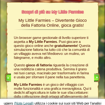
Scopri di più su My Little Farmies
My Little Farmies – Divertente Gioco
La sto
Farmies
della Fattoria Online, gioca gratis!
ies
, i
r? Nelle
Un browser game gestionale di livello superiore ti
Tutto ini
ul nostro
aspetta a
My Little Farmies
. Puoi giocare a
nella com
chè sui
questo gioco online anche
gratuitamente
! Questa
Per quest
pjers.
simulazione fattoria ha tutto ciò che la comunità di
tuo
brow
un villaggio aveva nel Medioevo: un mulino, un
nella tua
INE
falegname, e molto altro.
Come in 
anche ded
E
Questo
gioco di fattoria
riguarda la creazione di
ti fornis
una redditizia catena produttiva. Semina il grano
che puoi
LINE
nei tuoi campi, macinalo per trasformarlo in farina
caseifici
e usala per sfornare il pane nella tua panetteria.
Seleziona
My Little Farmies
è un gioco del villaggio con
gran cla
molte funzionalità e una grafica meravigliosa. Qui ti
creato 
dedichi all’agricoltura in tutte le sue sfaccettature:
My Little
dalla coltivazione degli ortaggi all’allevamento del
gioco de
bestiame, dove incontrerai animali della fattoria
tuoi prod
upjers
(Note Legali)
utilizza i cookie sui suoi siti Web per l'analisi
tradizionali come il maiale Mangalica o il pollo
per otte