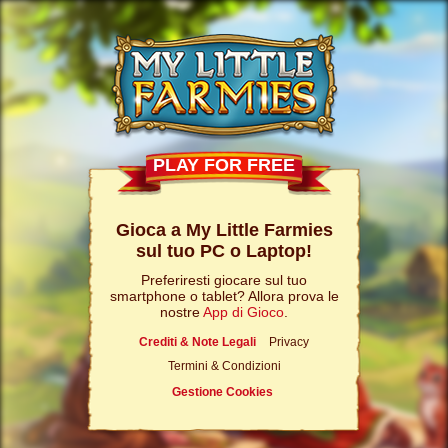
PLAY FOR FREE
Gioca a My Little Farmies
sul tuo PC o Laptop!
Preferiresti giocare sul tuo
smartphone o tablet? Allora prova le
nostre
App di Gioco
.
Crediti & Note Legali
Privacy
Termini & Condizioni
Gestione Cookies