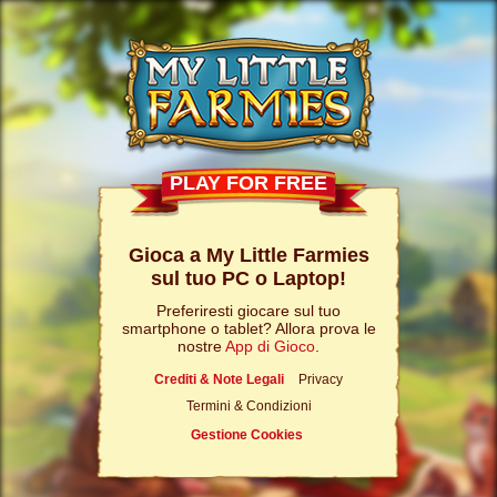
PLAY FOR FREE
Gioca a My Little Farmies
sul tuo PC o Laptop!
Preferiresti giocare sul tuo
smartphone o tablet? Allora prova le
nostre
App di Gioco
.
Crediti & Note Legali
Privacy
Termini & Condizioni
Gestione Cookies