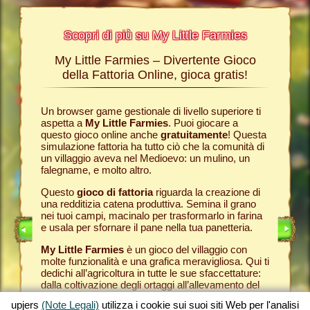
Scopri di più su My Little Farmies
My Little Farmies – Divertente Gioco
La sto
Farmies
della Fattoria Online, gioca gratis!
ies
, i
r? Nelle
Un browser game gestionale di livello superiore ti
Tutto ini
ul nostro
aspetta a
My Little Farmies
. Puoi giocare a
nella com
chè sui
questo gioco online anche
gratuitamente
! Questa
Per quest
pjers.
simulazione fattoria ha tutto ciò che la comunità di
tuo
brow
un villaggio aveva nel Medioevo: un mulino, un
nella tua
INE
falegname, e molto altro.
Come in 
anche ded
E
Questo
gioco di fattoria
riguarda la creazione di
ti fornis
una redditizia catena produttiva. Semina il grano
che puoi
LINE
nei tuoi campi, macinalo per trasformarlo in farina
caseifici
e usala per sfornare il pane nella tua panetteria.
Seleziona
My Little Farmies
è un gioco del villaggio con
gran cla
molte funzionalità e una grafica meravigliosa. Qui ti
creato 
dedichi all’agricoltura in tutte le sue sfaccettature:
My Little
dalla coltivazione degli ortaggi all’allevamento del
gioco de
bestiame, dove incontrerai animali della fattoria
tuoi prod
upjers
(Note Legali)
utilizza i cookie sui suoi siti Web per l'analisi
tradizionali come il maiale Mangalica o il pollo
per otte