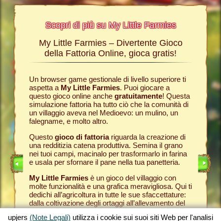
Scopri di più su My Little Farmies
My Little Farmies – Divertente Gioco
La sto
Farmies
della Fattoria Online, gioca gratis!
ies
, i
r? Nelle
Un browser game gestionale di livello superiore ti
Tutto ini
ul nostro
aspetta a
My Little Farmies
. Puoi giocare a
nella com
chè sui
questo gioco online anche
gratuitamente
! Questa
Per quest
pjers.
simulazione fattoria ha tutto ciò che la comunità di
tuo
brow
un villaggio aveva nel Medioevo: un mulino, un
nella tua
INE
falegname, e molto altro.
Come in 
anche ded
E
Questo
gioco di fattoria
riguarda la creazione di
ti fornis
una redditizia catena produttiva. Semina il grano
che puoi
LINE
nei tuoi campi, macinalo per trasformarlo in farina
caseifici
e usala per sfornare il pane nella tua panetteria.
Seleziona
My Little Farmies
è un gioco del villaggio con
gran cla
molte funzionalità e una grafica meravigliosa. Qui ti
creato 
dedichi all’agricoltura in tutte le sue sfaccettature:
My Little
dalla coltivazione degli ortaggi all’allevamento del
gioco de
bestiame, dove incontrerai animali della fattoria
tuoi prod
upjers
(Note Legali)
utilizza i cookie sui suoi siti Web per l'analisi
tradizionali come il maiale Mangalica o il pollo
per otte