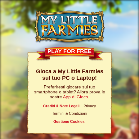
PLAY FOR FREE
Gioca a My Little Farmies
sul tuo PC o Laptop!
Preferiresti giocare sul tuo
smartphone o tablet? Allora prova le
nostre
App di Gioco
.
Crediti & Note Legali
Privacy
Termini & Condizioni
Gestione Cookies