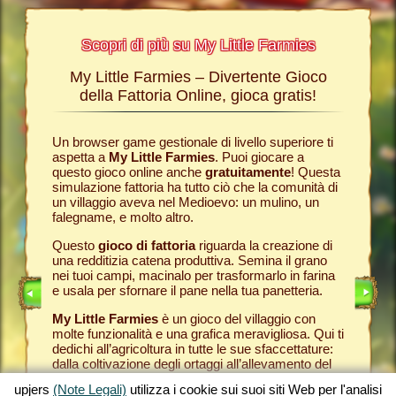
Scopri di più su My Little Farmies
My Little Farmies – Divertente Gioco
La sto
Farmies
della Fattoria Online, gioca gratis!
ies
, i
r? Nelle
Un browser game gestionale di livello superiore ti
Tutto ini
ul nostro
aspetta a
My Little Farmies
. Puoi giocare a
nella com
chè sui
questo gioco online anche
gratuitamente
! Questa
Per quest
pjers.
simulazione fattoria ha tutto ciò che la comunità di
tuo
brow
un villaggio aveva nel Medioevo: un mulino, un
nella tua
INE
falegname, e molto altro.
Come in 
anche ded
E
Questo
gioco di fattoria
riguarda la creazione di
ti fornis
una redditizia catena produttiva. Semina il grano
che puoi
LINE
nei tuoi campi, macinalo per trasformarlo in farina
caseifici
e usala per sfornare il pane nella tua panetteria.
Seleziona
My Little Farmies
è un gioco del villaggio con
gran cla
molte funzionalità e una grafica meravigliosa. Qui ti
creato 
dedichi all’agricoltura in tutte le sue sfaccettature:
My Little
dalla coltivazione degli ortaggi all’allevamento del
gioco de
bestiame, dove incontrerai animali della fattoria
tuoi prod
upjers
(Note Legali)
utilizza i cookie sui suoi siti Web per l'analisi
tradizionali come il maiale Mangalica o il pollo
per otte