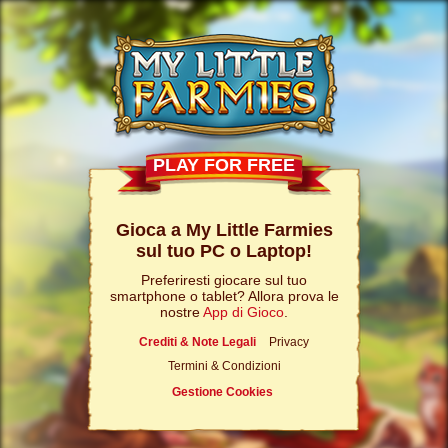
PLAY FOR FREE
Gioca a My Little Farmies
sul tuo PC o Laptop!
Preferiresti giocare sul tuo
smartphone o tablet? Allora prova le
nostre
App di Gioco
.
Crediti & Note Legali
Privacy
Termini & Condizioni
Gestione Cookies