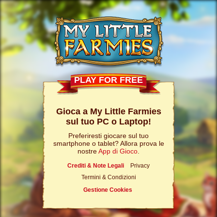
PLAY FOR FREE
Gioca a My Little Farmies
sul tuo PC o Laptop!
Preferiresti giocare sul tuo
smartphone o tablet? Allora prova le
nostre
App di Gioco
.
Crediti & Note Legali
Privacy
Termini & Condizioni
Gestione Cookies