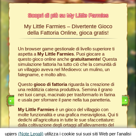
Scopri di più su My Little Farmies
My Little Farmies – Divertente Gioco
La sto
Farmies
della Fattoria Online, gioca gratis!
ies
, i
r? Nelle
Un browser game gestionale di livello superiore ti
Tutto ini
ul nostro
aspetta a
My Little Farmies
. Puoi giocare a
nella com
chè sui
questo gioco online anche
gratuitamente
! Questa
Per quest
pjers.
simulazione fattoria ha tutto ciò che la comunità di
tuo
brow
un villaggio aveva nel Medioevo: un mulino, un
nella tua
INE
falegname, e molto altro.
Come in 
anche ded
E
Questo
gioco di fattoria
riguarda la creazione di
ti fornis
una redditizia catena produttiva. Semina il grano
che puoi
LINE
nei tuoi campi, macinalo per trasformarlo in farina
caseifici
e usala per sfornare il pane nella tua panetteria.
Seleziona
My Little Farmies
è un gioco del villaggio con
gran cla
molte funzionalità e una grafica meravigliosa. Qui ti
creato 
dedichi all’agricoltura in tutte le sue sfaccettature:
My Little
dalla coltivazione degli ortaggi all’allevamento del
gioco de
bestiame, dove incontrerai animali della fattoria
tuoi prod
upjers
(Note Legali)
utilizza i cookie sui suoi siti Web per l'analisi
tradizionali come il maiale Mangalica o il pollo
per otte