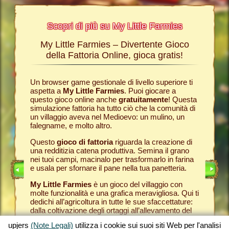
Scopri di più su My Little Farmies
My Little Farmies – Divertente Gioco
La sto
Farmies
della Fattoria Online, gioca gratis!
ies
, i
r? Nelle
Un browser game gestionale di livello superiore ti
Tutto ini
ul nostro
aspetta a
My Little Farmies
. Puoi giocare a
nella com
chè sui
questo gioco online anche
gratuitamente
! Questa
Per quest
pjers.
simulazione fattoria ha tutto ciò che la comunità di
tuo
brow
un villaggio aveva nel Medioevo: un mulino, un
nella tua
INE
falegname, e molto altro.
Come in 
anche ded
E
Questo
gioco di fattoria
riguarda la creazione di
ti fornis
una redditizia catena produttiva. Semina il grano
che puoi
LINE
nei tuoi campi, macinalo per trasformarlo in farina
caseifici
e usala per sfornare il pane nella tua panetteria.
Seleziona
My Little Farmies
è un gioco del villaggio con
gran cla
molte funzionalità e una grafica meravigliosa. Qui ti
creato 
dedichi all’agricoltura in tutte le sue sfaccettature:
My Little
dalla coltivazione degli ortaggi all’allevamento del
gioco de
bestiame, dove incontrerai animali della fattoria
tuoi prod
upjers
(Note Legali)
utilizza i cookie sui suoi siti Web per l'analisi
tradizionali come il maiale Mangalica o il pollo
per otte