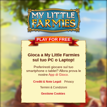
PLAY FOR FREE
Gioca a My Little Farmies
sul tuo PC o Laptop!
Preferiresti giocare sul tuo
smartphone o tablet? Allora prova le
nostre
App di Gioco
.
Crediti & Note Legali
Privacy
Termini & Condizioni
Gestione Cookies