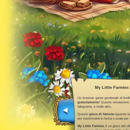
My Little Farmies 
Un browser game gestionale di livell
gratuitamente
! Questa simulazione 
falegname, e molto altro.
Questo
gioco di fattoria
riguarda la
per trasformarlo in farina e usala per 
My Little Farmies
è un gioco del vill