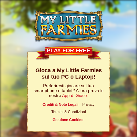
PLAY FOR FREE
Gioca a My Little Farmies
sul tuo PC o Laptop!
Preferiresti giocare sul tuo
smartphone o tablet? Allora prova le
nostre
App di Gioco
.
Crediti & Note Legali
Privacy
Termini & Condizioni
Gestione Cookies