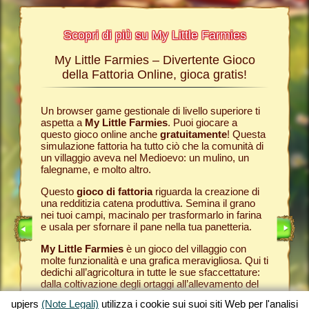
Scopri di più su My Little Farmies
My Little Farmies – Divertente Gioco
La sto
Farmies
della Fattoria Online, gioca gratis!
ies
, i
r? Nelle
Un browser game gestionale di livello superiore ti
Tutto ini
ul nostro
aspetta a
My Little Farmies
. Puoi giocare a
nella com
chè sui
questo gioco online anche
gratuitamente
! Questa
Per quest
pjers.
simulazione fattoria ha tutto ciò che la comunità di
tuo
brow
un villaggio aveva nel Medioevo: un mulino, un
nella tua
INE
falegname, e molto altro.
Come in 
anche ded
E
Questo
gioco di fattoria
riguarda la creazione di
ti fornis
una redditizia catena produttiva. Semina il grano
che puoi
LINE
nei tuoi campi, macinalo per trasformarlo in farina
caseifici
e usala per sfornare il pane nella tua panetteria.
Seleziona
My Little Farmies
è un gioco del villaggio con
gran cla
molte funzionalità e una grafica meravigliosa. Qui ti
creato 
dedichi all’agricoltura in tutte le sue sfaccettature:
My Little
dalla coltivazione degli ortaggi all’allevamento del
gioco de
bestiame, dove incontrerai animali della fattoria
tuoi prod
upjers
(Note Legali)
utilizza i cookie sui suoi siti Web per l'analisi
tradizionali come il maiale Mangalica o il pollo
per otte