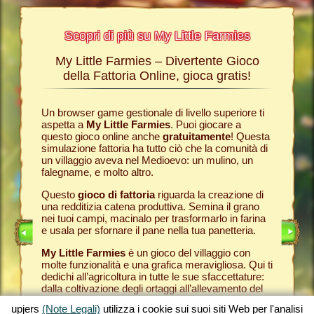
Scopri di più su My Little Farmies
My Little Farmies – Divertente Gioco
La sto
Farmies
della Fattoria Online, gioca gratis!
ies
, i
r? Nelle
Un browser game gestionale di livello superiore ti
Tutto ini
ul nostro
aspetta a
My Little Farmies
. Puoi giocare a
nella com
chè sui
questo gioco online anche
gratuitamente
! Questa
Per quest
pjers.
simulazione fattoria ha tutto ciò che la comunità di
tuo
brow
un villaggio aveva nel Medioevo: un mulino, un
nella tua
INE
falegname, e molto altro.
Come in 
anche ded
E
Questo
gioco di fattoria
riguarda la creazione di
ti fornis
una redditizia catena produttiva. Semina il grano
che puoi
LINE
nei tuoi campi, macinalo per trasformarlo in farina
caseifici
e usala per sfornare il pane nella tua panetteria.
Seleziona
My Little Farmies
è un gioco del villaggio con
gran cla
molte funzionalità e una grafica meravigliosa. Qui ti
creato 
dedichi all’agricoltura in tutte le sue sfaccettature:
My Little
dalla coltivazione degli ortaggi all’allevamento del
gioco de
bestiame, dove incontrerai animali della fattoria
tuoi prod
upjers
(Note Legali)
utilizza i cookie sui suoi siti Web per l'analisi
tradizionali come il maiale Mangalica o il pollo
per otte