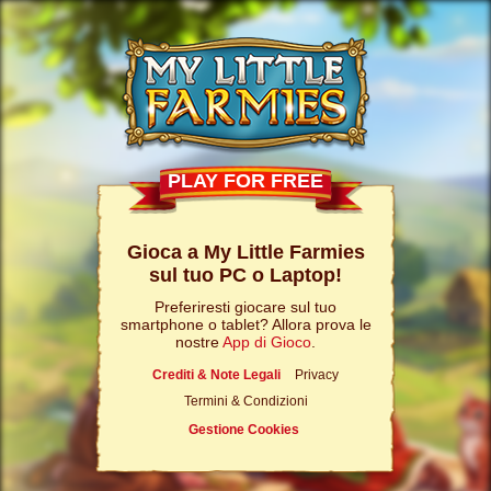
PLAY FOR FREE
Gioca a My Little Farmies
sul tuo PC o Laptop!
Preferiresti giocare sul tuo
smartphone o tablet? Allora prova le
nostre
App di Gioco
.
Crediti & Note Legali
Privacy
Termini & Condizioni
Gestione Cookies