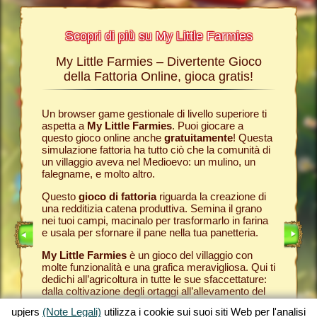
Scopri di più su My Little Farmies
My Little Farmies – Divertente Gioco
La sto
Farmies
della Fattoria Online, gioca gratis!
ies
, i
r? Nelle
Un browser game gestionale di livello superiore ti
Tutto ini
ul nostro
aspetta a
My Little Farmies
. Puoi giocare a
nella com
chè sui
questo gioco online anche
gratuitamente
! Questa
Per quest
pjers.
simulazione fattoria ha tutto ciò che la comunità di
tuo
brow
un villaggio aveva nel Medioevo: un mulino, un
nella tua
INE
falegname, e molto altro.
Come in 
anche ded
E
Questo
gioco di fattoria
riguarda la creazione di
ti fornis
una redditizia catena produttiva. Semina il grano
che puoi
LINE
nei tuoi campi, macinalo per trasformarlo in farina
caseifici
e usala per sfornare il pane nella tua panetteria.
Seleziona
My Little Farmies
è un gioco del villaggio con
gran cla
molte funzionalità e una grafica meravigliosa. Qui ti
creato 
dedichi all’agricoltura in tutte le sue sfaccettature:
My Little
dalla coltivazione degli ortaggi all’allevamento del
gioco de
bestiame, dove incontrerai animali della fattoria
tuoi prod
upjers
(Note Legali)
utilizza i cookie sui suoi siti Web per l'analisi
tradizionali come il maiale Mangalica o il pollo
per otte