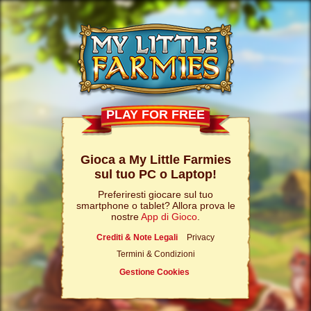
PLAY FOR FREE
Gioca a My Little Farmies
sul tuo PC o Laptop!
Preferiresti giocare sul tuo
smartphone o tablet? Allora prova le
nostre
App di Gioco
.
Crediti & Note Legali
Privacy
Termini & Condizioni
Gestione Cookies