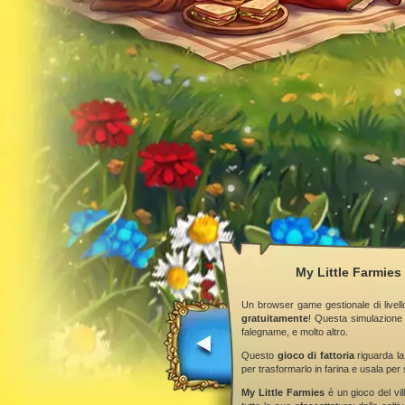
My Little Farmies 
Un browser game gestionale di livell
gratuitamente
! Questa simulazione 
falegname, e molto altro.
Questo
gioco di fattoria
riguarda la
per trasformarlo in farina e usala per 
My Little Farmies
è un gioco del vill