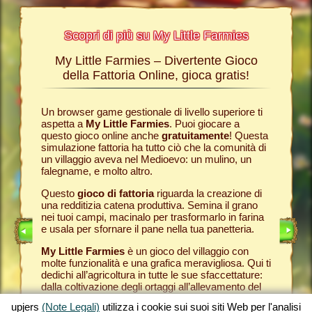
Scopri di più su My Little Farmies
My Little Farmies – Divertente Gioco
La sto
Farmies
della Fattoria Online, gioca gratis!
ies
, i
r? Nelle
Un browser game gestionale di livello superiore ti
Tutto ini
ul nostro
aspetta a
My Little Farmies
. Puoi giocare a
nella com
chè sui
questo gioco online anche
gratuitamente
! Questa
Per quest
pjers.
simulazione fattoria ha tutto ciò che la comunità di
tuo
brow
un villaggio aveva nel Medioevo: un mulino, un
nella tua
INE
falegname, e molto altro.
Come in 
anche ded
E
Questo
gioco di fattoria
riguarda la creazione di
ti fornis
una redditizia catena produttiva. Semina il grano
che puoi
LINE
nei tuoi campi, macinalo per trasformarlo in farina
caseifici
e usala per sfornare il pane nella tua panetteria.
Seleziona
My Little Farmies
è un gioco del villaggio con
gran cla
molte funzionalità e una grafica meravigliosa. Qui ti
creato 
dedichi all’agricoltura in tutte le sue sfaccettature:
My Little
dalla coltivazione degli ortaggi all’allevamento del
gioco de
bestiame, dove incontrerai animali della fattoria
tuoi prod
upjers
(Note Legali)
utilizza i cookie sui suoi siti Web per l'analisi
tradizionali come il maiale Mangalica o il pollo
per otte