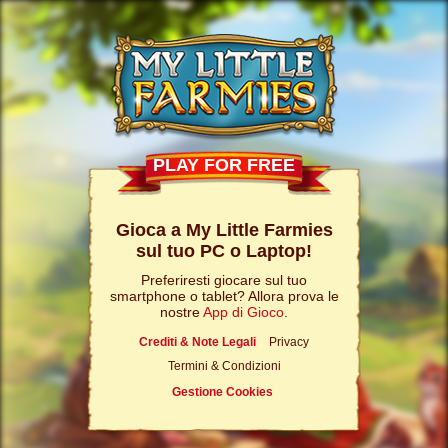
PLAY FOR FREE
Gioca a My Little Farmies
sul tuo PC o Laptop!
Preferiresti giocare sul tuo
smartphone o tablet? Allora prova le
nostre
App di Gioco
.
Crediti & Note Legali
Privacy
Termini & Condizioni
Gestione Cookies