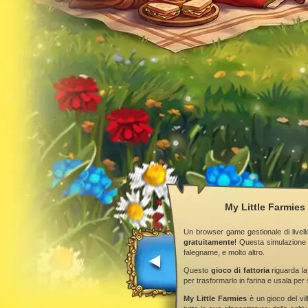
My Little Farmies 
Un browser game gestionale di livell
gratuitamente
! Questa simulazione 
falegname, e molto altro.
Questo
gioco di fattoria
riguarda la
per trasformarlo in farina e usala per 
My Little Farmies
è un gioco del vill