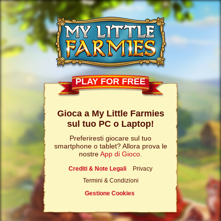
PLAY FOR FREE
Gioca a My Little Farmies
sul tuo PC o Laptop!
Preferiresti giocare sul tuo
smartphone o tablet? Allora prova le
nostre
App di Gioco
.
Crediti & Note Legali
Privacy
Termini & Condizioni
Gestione Cookies