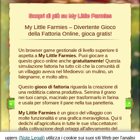
Scopri di più su My Little Farmies
My Little Farmies – Divertente Gioco
La sto
Farmies
della Fattoria Online, gioca gratis!
ies
, i
r? Nelle
Un browser game gestionale di livello superiore ti
Tutto ini
ul nostro
aspetta a
My Little Farmies
. Puoi giocare a
nella com
chè sui
questo gioco online anche
gratuitamente
! Questa
Per quest
pjers.
simulazione fattoria ha tutto ciò che la comunità di
tuo
brow
un villaggio aveva nel Medioevo: un mulino, un
nella tua
INE
falegname, e molto altro.
Come in 
anche ded
E
Questo
gioco di fattoria
riguarda la creazione di
ti fornis
una redditizia catena produttiva. Semina il grano
che puoi
LINE
nei tuoi campi, macinalo per trasformarlo in farina
caseifici
e usala per sfornare il pane nella tua panetteria.
Seleziona
My Little Farmies
è un gioco del villaggio con
gran cla
molte funzionalità e una grafica meravigliosa. Qui ti
creato 
dedichi all’agricoltura in tutte le sue sfaccettature:
My Little
dalla coltivazione degli ortaggi all’allevamento del
gioco de
bestiame, dove incontrerai animali della fattoria
tuoi prod
upjers
(Note Legali)
utilizza i cookie sui suoi siti Web per l'analisi
tradizionali come il maiale Mangalica o il pollo
per otte