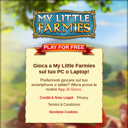
PLAY FOR FREE
Gioca a My Little Farmies
sul tuo PC o Laptop!
Preferiresti giocare sul tuo
smartphone o tablet? Allora prova le
nostre
App di Gioco
.
Crediti & Note Legali
Privacy
Termini & Condizioni
Gestione Cookies