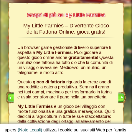
Scopri di più su My Little Farmies
My Little Farmies – Divertente Gioco
La sto
Farmies
della Fattoria Online, gioca gratis!
ies
, i
r? Nelle
Un browser game gestionale di livello superiore ti
Tutto ini
ul nostro
aspetta a
My Little Farmies
. Puoi giocare a
nella com
chè sui
questo gioco online anche
gratuitamente
! Questa
Per quest
pjers.
simulazione fattoria ha tutto ciò che la comunità di
tuo
brow
un villaggio aveva nel Medioevo: un mulino, un
nella tua
INE
falegname, e molto altro.
Come in 
anche ded
E
Questo
gioco di fattoria
riguarda la creazione di
ti fornis
una redditizia catena produttiva. Semina il grano
che puoi
LINE
nei tuoi campi, macinalo per trasformarlo in farina
caseifici
e usala per sfornare il pane nella tua panetteria.
Seleziona
My Little Farmies
è un gioco del villaggio con
gran cla
molte funzionalità e una grafica meravigliosa. Qui ti
creato 
dedichi all’agricoltura in tutte le sue sfaccettature:
My Little
dalla coltivazione degli ortaggi all’allevamento del
gioco de
bestiame, dove incontrerai animali della fattoria
tuoi prod
upjers
(Note Legali)
utilizza i cookie sui suoi siti Web per l'analisi
tradizionali come il maiale Mangalica o il pollo
per otte