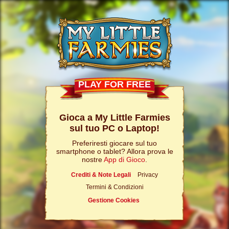
PLAY FOR FREE
Gioca a My Little Farmies
sul tuo PC o Laptop!
Preferiresti giocare sul tuo
smartphone o tablet? Allora prova le
nostre
App di Gioco
.
Crediti & Note Legali
Privacy
Termini & Condizioni
Gestione Cookies