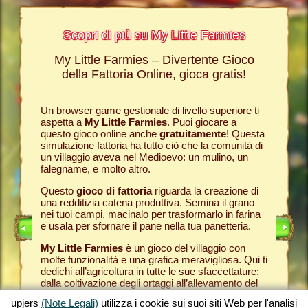
Scopri di più su My Little Farmies
My Little Farmies – Divertente Gioco
La sto
Farmies
della Fattoria Online, gioca gratis!
ies
, i
r? Nelle
Un browser game gestionale di livello superiore ti
Tutto ini
ul nostro
aspetta a
My Little Farmies
. Puoi giocare a
nella com
chè sui
questo gioco online anche
gratuitamente
! Questa
Per quest
pjers.
simulazione fattoria ha tutto ciò che la comunità di
tuo
brow
un villaggio aveva nel Medioevo: un mulino, un
nella tua
INE
falegname, e molto altro.
Come in 
anche ded
E
Questo
gioco di fattoria
riguarda la creazione di
ti fornis
una redditizia catena produttiva. Semina il grano
che puoi
LINE
nei tuoi campi, macinalo per trasformarlo in farina
caseifici
e usala per sfornare il pane nella tua panetteria.
Seleziona
My Little Farmies
è un gioco del villaggio con
gran cla
molte funzionalità e una grafica meravigliosa. Qui ti
creato 
dedichi all’agricoltura in tutte le sue sfaccettature:
My Little
dalla coltivazione degli ortaggi all’allevamento del
gioco de
bestiame, dove incontrerai animali della fattoria
tuoi prod
upjers
(Note Legali)
utilizza i cookie sui suoi siti Web per l'analisi
tradizionali come il maiale Mangalica o il pollo
per otte