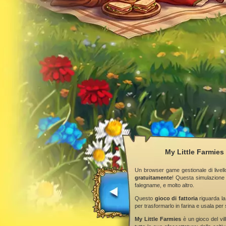
My Little Farmies 
Un browser game gestionale di livell
gratuitamente
! Questa simulazione 
falegname, e molto altro.
Questo
gioco di fattoria
riguarda la
per trasformarlo in farina e usala per 
My Little Farmies
è un gioco del vill