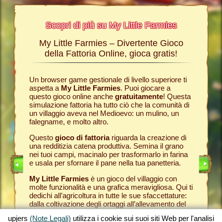
Scopri di più su My Little Farmies
My Little Farmies – Divertente Gioco
La sto
Farmies
della Fattoria Online, gioca gratis!
ies
, i
r? Nelle
Un browser game gestionale di livello superiore ti
Tutto ini
ul nostro
aspetta a
My Little Farmies
. Puoi giocare a
nella com
chè sui
questo gioco online anche
gratuitamente
! Questa
Per quest
pjers.
simulazione fattoria ha tutto ciò che la comunità di
tuo
brow
un villaggio aveva nel Medioevo: un mulino, un
nella tua
INE
falegname, e molto altro.
Come in 
anche ded
E
Questo
gioco di fattoria
riguarda la creazione di
ti fornis
una redditizia catena produttiva. Semina il grano
che puoi
LINE
nei tuoi campi, macinalo per trasformarlo in farina
caseifici
e usala per sfornare il pane nella tua panetteria.
Seleziona
My Little Farmies
è un gioco del villaggio con
gran cla
molte funzionalità e una grafica meravigliosa. Qui ti
creato 
dedichi all’agricoltura in tutte le sue sfaccettature:
My Little
dalla coltivazione degli ortaggi all’allevamento del
gioco de
bestiame, dove incontrerai animali della fattoria
tuoi prod
upjers
(Note Legali)
utilizza i cookie sui suoi siti Web per l'analisi
tradizionali come il maiale Mangalica o il pollo
per otte