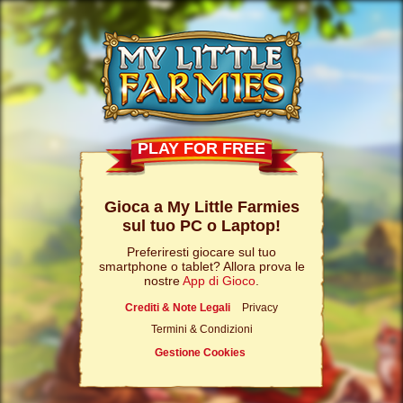
PLAY FOR FREE
Gioca a My Little Farmies
sul tuo PC o Laptop!
Preferiresti giocare sul tuo
smartphone o tablet? Allora prova le
nostre
App di Gioco
.
Crediti & Note Legali
Privacy
Termini & Condizioni
Gestione Cookies