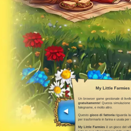
My Little Farmies 
Un browser game gestionale di livell
gratuitamente
! Questa simulazione 
falegname, e molto altro.
Questo
gioco di fattoria
riguarda la
per trasformarlo in farina e usala per 
My Little Farmies
è un gioco del vill