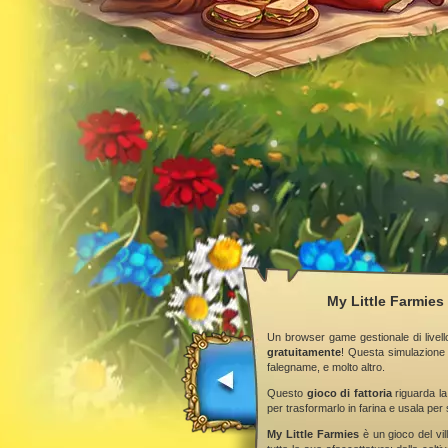
My Little Farmies 
Un browser game gestionale di livell
gratuitamente
! Questa simulazione 
falegname, e molto altro.
Questo
gioco di fattoria
riguarda la
per trasformarlo in farina e usala per 
My Little Farmies
è un gioco del vill