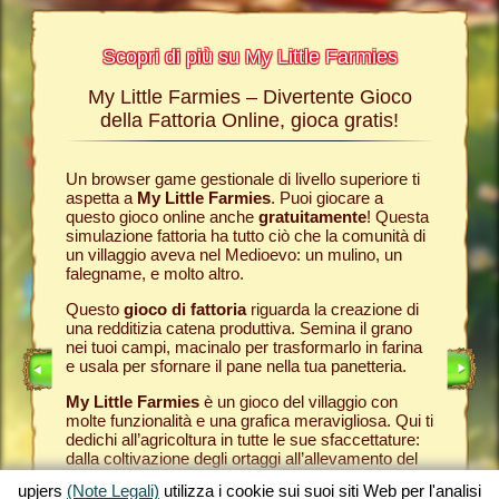
Scopri di più su My Little Farmies
My Little Farmies – Divertente Gioco
La sto
Farmies
della Fattoria Online, gioca gratis!
ies
, i
r? Nelle
Un browser game gestionale di livello superiore ti
Tutto ini
ul nostro
aspetta a
My Little Farmies
. Puoi giocare a
nella com
chè sui
questo gioco online anche
gratuitamente
! Questa
Per quest
pjers.
simulazione fattoria ha tutto ciò che la comunità di
tuo
brow
un villaggio aveva nel Medioevo: un mulino, un
nella tua
INE
falegname, e molto altro.
Come in 
anche ded
E
Questo
gioco di fattoria
riguarda la creazione di
ti fornis
una redditizia catena produttiva. Semina il grano
che puoi
LINE
nei tuoi campi, macinalo per trasformarlo in farina
caseifici
e usala per sfornare il pane nella tua panetteria.
Seleziona
My Little Farmies
è un gioco del villaggio con
gran cla
molte funzionalità e una grafica meravigliosa. Qui ti
creato 
dedichi all’agricoltura in tutte le sue sfaccettature:
My Little
dalla coltivazione degli ortaggi all’allevamento del
gioco de
bestiame, dove incontrerai animali della fattoria
tuoi prod
upjers
(Note Legali)
utilizza i cookie sui suoi siti Web per l'analisi
tradizionali come il maiale Mangalica o il pollo
per otte