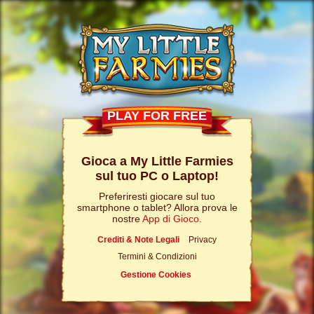
PLAY FOR FREE
Gioca a My Little Farmies
sul tuo PC o Laptop!
Preferiresti giocare sul tuo
smartphone o tablet? Allora prova le
nostre
App di Gioco
.
Crediti & Note Legali
Privacy
Termini & Condizioni
Gestione Cookies