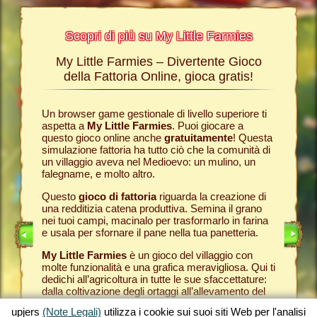
Scopri di più su My Little Farmies
My Little Farmies – Divertente Gioco
La sto
Farmies
della Fattoria Online, gioca gratis!
ies
, i
r? Nelle
Un browser game gestionale di livello superiore ti
Tutto ini
ul nostro
aspetta a
My Little Farmies
. Puoi giocare a
nella com
chè sui
questo gioco online anche
gratuitamente
! Questa
Per quest
pjers.
simulazione fattoria ha tutto ciò che la comunità di
tuo
brow
un villaggio aveva nel Medioevo: un mulino, un
nella tua
INE
falegname, e molto altro.
Come in 
anche ded
E
Questo
gioco di fattoria
riguarda la creazione di
ti fornis
una redditizia catena produttiva. Semina il grano
che puoi
LINE
nei tuoi campi, macinalo per trasformarlo in farina
caseifici
e usala per sfornare il pane nella tua panetteria.
Seleziona
My Little Farmies
è un gioco del villaggio con
gran cla
molte funzionalità e una grafica meravigliosa. Qui ti
creato 
dedichi all’agricoltura in tutte le sue sfaccettature:
My Little
dalla coltivazione degli ortaggi all’allevamento del
gioco de
bestiame, dove incontrerai animali della fattoria
tuoi prod
upjers
(Note Legali)
utilizza i cookie sui suoi siti Web per l'analisi
tradizionali come il maiale Mangalica o il pollo
per otte