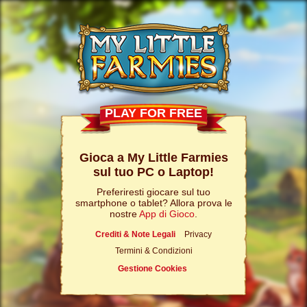
PLAY FOR FREE
Gioca a My Little Farmies
sul tuo PC o Laptop!
Preferiresti giocare sul tuo
smartphone o tablet? Allora prova le
nostre
App di Gioco
.
Crediti & Note Legali
Privacy
Termini & Condizioni
Gestione Cookies