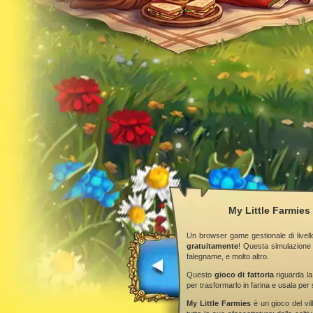
My Little Farmies 
Un browser game gestionale di livell
gratuitamente
! Questa simulazione 
falegname, e molto altro.
Questo
gioco di fattoria
riguarda la
per trasformarlo in farina e usala per 
My Little Farmies
è un gioco del vill