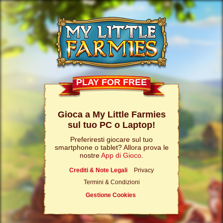
PLAY FOR FREE
Gioca a My Little Farmies
sul tuo PC o Laptop!
Preferiresti giocare sul tuo
smartphone o tablet? Allora prova le
nostre
App di Gioco
.
Crediti & Note Legali
Privacy
Termini & Condizioni
Gestione Cookies