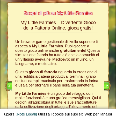
Scopri di più su My Little Farmies
My Little Farmies – Divertente Gioco
La sto
Farmies
della Fattoria Online, gioca gratis!
ies
, i
r? Nelle
Un browser game gestionale di livello superiore ti
Tutto ini
ul nostro
aspetta a
My Little Farmies
. Puoi giocare a
nella com
chè sui
questo gioco online anche
gratuitamente
! Questa
Per quest
pjers.
simulazione fattoria ha tutto ciò che la comunità di
tuo
brow
un villaggio aveva nel Medioevo: un mulino, un
nella tua
INE
falegname, e molto altro.
Come in 
anche ded
E
Questo
gioco di fattoria
riguarda la creazione di
ti fornis
una redditizia catena produttiva. Semina il grano
che puoi
LINE
nei tuoi campi, macinalo per trasformarlo in farina
caseifici
e usala per sfornare il pane nella tua panetteria.
Seleziona
My Little Farmies
è un gioco del villaggio con
gran cla
molte funzionalità e una grafica meravigliosa. Qui ti
creato 
dedichi all’agricoltura in tutte le sue sfaccettature:
My Little
dalla coltivazione degli ortaggi all’allevamento del
gioco de
bestiame, dove incontrerai animali della fattoria
tuoi prod
upjers
(Note Legali)
utilizza i cookie sui suoi siti Web per l'analisi
tradizionali come il maiale Mangalica o il pollo
per otte