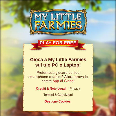
PLAY FOR FREE
Gioca a My Little Farmies
sul tuo PC o Laptop!
Preferiresti giocare sul tuo
smartphone o tablet? Allora prova le
nostre
App di Gioco
.
Crediti & Note Legali
Privacy
Termini & Condizioni
Gestione Cookies