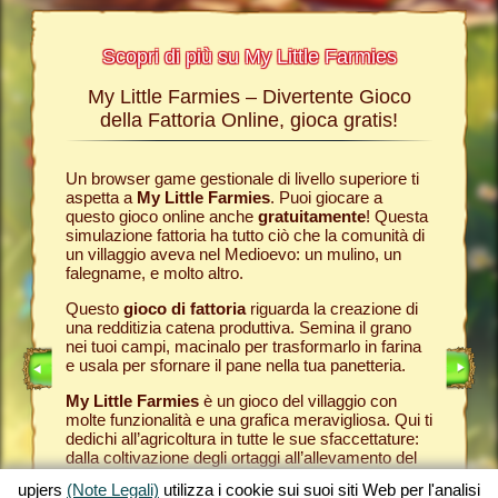
Scopri di più su My Little Farmies
My Little Farmies – Divertente Gioco
La sto
Farmies
della Fattoria Online, gioca gratis!
ies
, i
r? Nelle
Un browser game gestionale di livello superiore ti
Tutto ini
ul nostro
aspetta a
My Little Farmies
. Puoi giocare a
nella com
chè sui
questo gioco online anche
gratuitamente
! Questa
Per quest
pjers.
simulazione fattoria ha tutto ciò che la comunità di
tuo
brow
un villaggio aveva nel Medioevo: un mulino, un
nella tua
INE
falegname, e molto altro.
Come in 
anche ded
E
Questo
gioco di fattoria
riguarda la creazione di
ti fornis
una redditizia catena produttiva. Semina il grano
che puoi
LINE
nei tuoi campi, macinalo per trasformarlo in farina
caseifici
e usala per sfornare il pane nella tua panetteria.
Seleziona
My Little Farmies
è un gioco del villaggio con
gran cla
molte funzionalità e una grafica meravigliosa. Qui ti
creato 
dedichi all’agricoltura in tutte le sue sfaccettature:
My Little
dalla coltivazione degli ortaggi all’allevamento del
gioco de
bestiame, dove incontrerai animali della fattoria
tuoi prod
upjers
(Note Legali)
utilizza i cookie sui suoi siti Web per l'analisi
tradizionali come il maiale Mangalica o il pollo
per otte