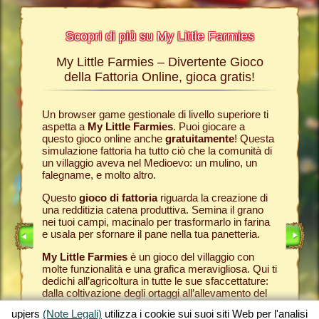
Scopri di più su My Little Farmies
My Little Farmies – Divertente Gioco
La sto
Farmies
della Fattoria Online, gioca gratis!
ies
, i
r? Nelle
Un browser game gestionale di livello superiore ti
Tutto ini
ul nostro
aspetta a
My Little Farmies
. Puoi giocare a
nella com
chè sui
questo gioco online anche
gratuitamente
! Questa
Per quest
pjers.
simulazione fattoria ha tutto ciò che la comunità di
tuo
brow
un villaggio aveva nel Medioevo: un mulino, un
nella tua
INE
falegname, e molto altro.
Come in 
anche ded
E
Questo
gioco di fattoria
riguarda la creazione di
ti fornis
una redditizia catena produttiva. Semina il grano
che puoi
LINE
nei tuoi campi, macinalo per trasformarlo in farina
caseifici
e usala per sfornare il pane nella tua panetteria.
Seleziona
My Little Farmies
è un gioco del villaggio con
gran cla
molte funzionalità e una grafica meravigliosa. Qui ti
creato 
dedichi all’agricoltura in tutte le sue sfaccettature:
My Little
dalla coltivazione degli ortaggi all’allevamento del
gioco de
bestiame, dove incontrerai animali della fattoria
tuoi prod
upjers
(Note Legali)
utilizza i cookie sui suoi siti Web per l'analisi
tradizionali come il maiale Mangalica o il pollo
per otte