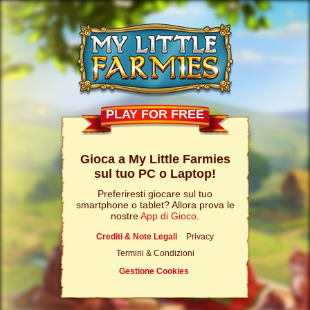
PLAY FOR FREE
Gioca a My Little Farmies
sul tuo PC o Laptop!
Preferiresti giocare sul tuo
smartphone o tablet? Allora prova le
nostre
App di Gioco
.
Crediti & Note Legali
Privacy
Termini & Condizioni
Gestione Cookies