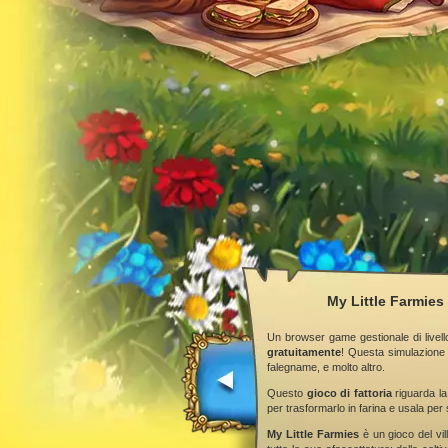
My Little Farmies 
Un browser game gestionale di livell
gratuitamente
! Questa simulazione 
falegname, e molto altro.
Questo
gioco di fattoria
riguarda la
per trasformarlo in farina e usala per 
My Little Farmies
è un gioco del vill