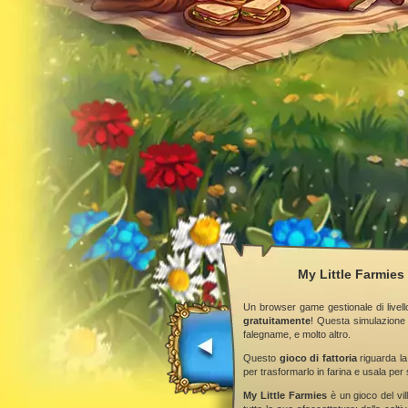
My Little Farmies 
Un browser game gestionale di livell
gratuitamente
! Questa simulazione 
falegname, e molto altro.
Questo
gioco di fattoria
riguarda la
per trasformarlo in farina e usala per 
My Little Farmies
è un gioco del vill