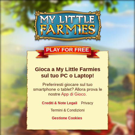
PLAY FOR FREE
Gioca a My Little Farmies
sul tuo PC o Laptop!
Preferiresti giocare sul tuo
smartphone o tablet? Allora prova le
nostre
App di Gioco
.
Crediti & Note Legali
Privacy
Termini & Condizioni
Gestione Cookies