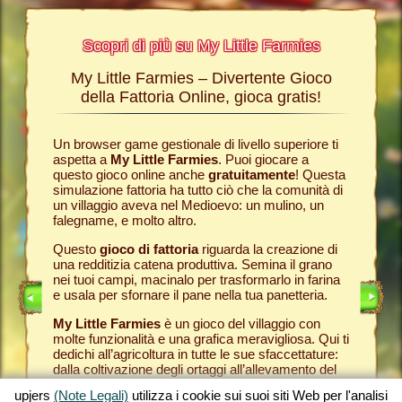
Scopri di più su My Little Farmies
My Little Farmies – Divertente Gioco
La sto
Farmies
della Fattoria Online, gioca gratis!
ies
, i
r? Nelle
Un browser game gestionale di livello superiore ti
Tutto ini
ul nostro
aspetta a
My Little Farmies
. Puoi giocare a
nella com
chè sui
questo gioco online anche
gratuitamente
! Questa
Per quest
pjers.
simulazione fattoria ha tutto ciò che la comunità di
tuo
brow
un villaggio aveva nel Medioevo: un mulino, un
nella tua
INE
falegname, e molto altro.
Come in 
anche ded
E
Questo
gioco di fattoria
riguarda la creazione di
ti fornis
una redditizia catena produttiva. Semina il grano
che puoi
LINE
nei tuoi campi, macinalo per trasformarlo in farina
caseifici
e usala per sfornare il pane nella tua panetteria.
Seleziona
My Little Farmies
è un gioco del villaggio con
gran cla
molte funzionalità e una grafica meravigliosa. Qui ti
creato 
dedichi all’agricoltura in tutte le sue sfaccettature:
My Little
dalla coltivazione degli ortaggi all’allevamento del
gioco de
bestiame, dove incontrerai animali della fattoria
tuoi prod
upjers
(Note Legali)
utilizza i cookie sui suoi siti Web per l'analisi
tradizionali come il maiale Mangalica o il pollo
per otte