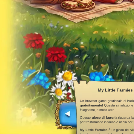
My Little Farmies 
Un browser game gestionale di livell
gratuitamente
! Questa simulazione 
falegname, e molto altro.
Questo
gioco di fattoria
riguarda la
per trasformarlo in farina e usala per 
My Little Farmies
è un gioco del vill