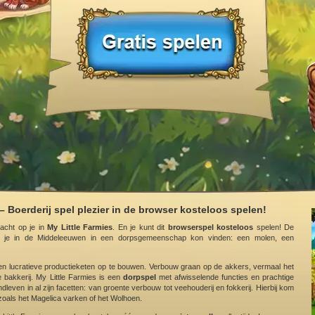
– Boerderij spel plezier in de browser kosteloos spelen!
acht op je in
My Little Farmies
. En je kunt dit
browserspel kosteloos
spelen! De
t je in de Middeleeuwen in een dorpsgemeenschap kon vinden: een molen, een
n lucratieve productieketen op te bouwen. Verbouw graan op de akkers, vermaal het
 bakkerij. My Little Farmies is een
dorpspel
met afwisselende functies en prachtige
dleven in al zijn facetten: van groente verbouw tot veehouderij en fokkerij. Hierbij kom
oals het Magelica varken of het Wolhoen.