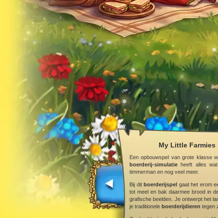
My Little Farmies 
Een opbouwspel van grote klasse w
boerderij-simulatie
heeft alles wa
timmerman en nog veel meer.
Bij dit
boerderijspel
gaat het erom ee
tot meel en bak daarmee brood in de
grafische beelden. Je ontwerpt het lan
je traditionele
boerderijdieren
tegen z