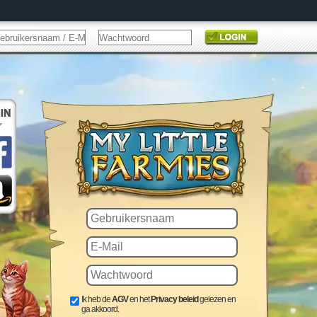
Ik heb de
AGV
en het
Privacy beleid
gelezen en
ga akkoord.