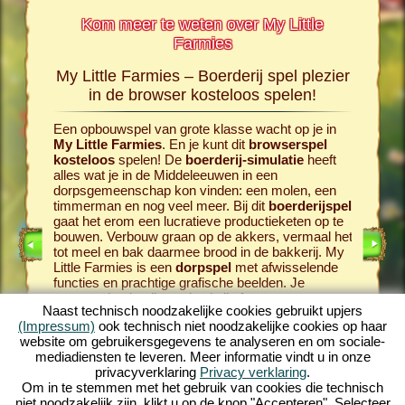
Kom meer te weten over My Little
Farmies
My Little Farmies – Boerderij spel plezier
De ges
rmies
in de browser kosteloos spelen!
Een opbouwspel van grote klasse wacht op je in
Alles beg
 pagina
My Little Farmies
. En je kunt dit
browserspel
dorpsgem
spel, het
kosteloos
spelen! De
boerderij-simulatie
heeft
Daarvoor 
sergames
alles wat je in de Middeleeuwen in een
browser
dorpsgemeenschap kon vinden: een molen, een
het
Midd
timmerman en nog veel meer. Bij dit
boerderijspel
het bij 
gaat het erom een lucratieve productieketen op te
ook dier
bouwen. Verbouw graan op de akkers, vermaal het
de koeien
INE
tot meel en bak daarmee brood in de bakkerij. My
kan verw
E
Little Farmies is een
dorpspel
met afwisselende
laat de s
functies en prachtige grafische beelden. Je
producer
ERS
ontwerpt het landleven in al zijn facetten: van
boerderi
ELEVEN
Naast technisch noodzakelijke cookies gebruikt upjers
groente verbouw tot veehouderij en fokkerij. Hierbij
komen er
(Impressum)
ook technisch niet noodzakelijke cookies op haar
kom je traditionele
boerderijdieren
tegen zoals
willen pr
website om gebruikersgegevens te analyseren en om sociale-
het Magelica varken of het Wolhoen. Creëer
productie
mediadiensten te leveren. Meer informatie vindt u in onze
bloeiende landschappen in My Little Farmies –
opbouw
privacyverklaring
Privacy verklaring
.
speel nu kosteloos één van de
mooiste spellen
boerderi
Om in te stemmen met het gebruik van cookies die technisch
aller tijden!
helemaa
niet noodzakelijk zijn, klikt u op de knop "Accepteren". Selecteer