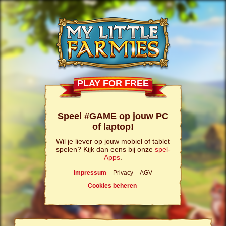
PLAY FOR FREE
Speel #GAME op jouw PC
of laptop!
Wil je liever op jouw mobiel of tablet
spelen? Kijk dan eens bij onze
spel-
Apps
.
Impressum
Privacy
AGV
Cookies beheren