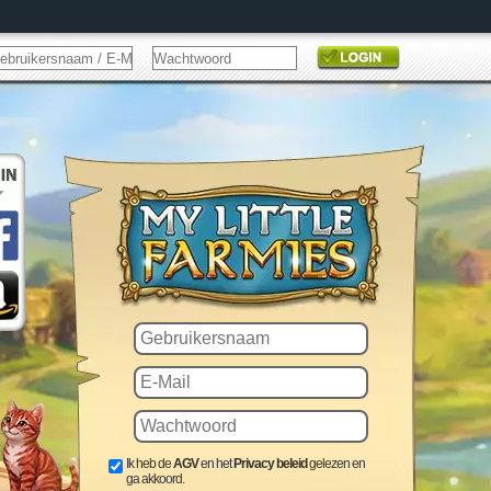
Ik heb de
AGV
en het
Privacy beleid
gelezen en
ga akkoord.