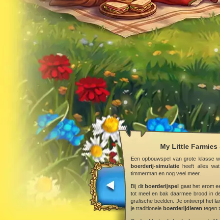
My Little Farmies 
Een opbouwspel van grote klasse w
boerderij-simulatie
heeft alles wa
timmerman en nog veel meer.
Bij dit
boerderijspel
gaat het erom ee
tot meel en bak daarmee brood in de
grafische beelden. Je ontwerpt het lan
je traditionele
boerderijdieren
tegen z