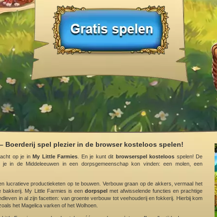
– Boerderij spel plezier in de browser kosteloos spelen!
acht op je in
My Little Farmies
. En je kunt dit
browserspel kosteloos
spelen! De
t je in de Middeleeuwen in een dorpsgemeenschap kon vinden: een molen, een
n lucratieve productieketen op te bouwen. Verbouw graan op de akkers, vermaal het
 bakkerij. My Little Farmies is een
dorpspel
met afwisselende functies en prachtige
dleven in al zijn facetten: van groente verbouw tot veehouderij en fokkerij. Hierbij kom
oals het Magelica varken of het Wolhoen.