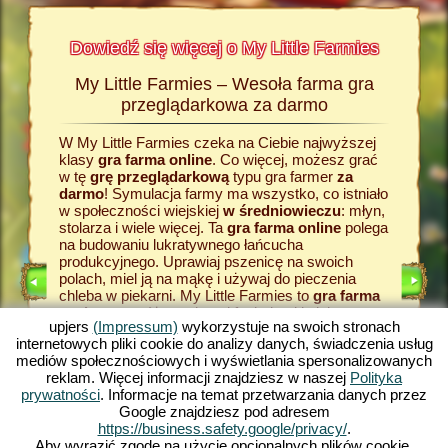
Dowiedź się więcej o My Little Farmies
My Little Farmies – Wesoła farma gra
Histor
armies
przeglądarkowa za darmo
W My Little Farmies czeka na Ciebie najwyższej
Wszystk
Na
klasy
gra farma online
. Co więcej, możesz grać
wiejskie
rmacji o
w tę
grę przeglądarkową
typu gra farmer
za
zadaniem
odzaju
darmo
! Symulacja farmy ma wszystko, co istniało
grze fa
w społeczności wiejskiej
w średniowieczu
: młyn,
razu za
stolarza i wiele więcej. Ta
gra farma online
polega
zboże. J
na budowaniu lukratywnego łańcucha
farmy
, 
E
produkcyjnego. Uprawiaj pszenicę na swoich
dostarcz
polach, miel ją na mąkę i używaj do pieczenia
przetwor
LNIK
chleba w piekarni. My Little Farmies to
gra farma
temu pow
RMIE
za darmo
z różnorodnymi funkcjami i piękną
w My Lit
upjers
(Impressum)
wykorzystuje na swoich stronach
grafiką. W tej grze typu farma
gra online
przeglą
internetowych pliki cookie do analizy danych, świadczenia usług
zajmujesz się rolnictwem we wszystkich jego
pojawią s
mediów społecznościowych i wyświetlania spersonalizowanych
aspektach: od uprawy warzyw po hodowlę
towary. 
reklam. Więcej informacji znajdziesz w naszej
Polityka
KA
zwierząt. Spotkasz tradycyjne zwierzęta
produkcyj
prywatności
. Informacje na temat przetwarzania danych przez
hodowlane, takie jak świnia Mangalica czy kura
farma g
Google znajdziesz pod adresem
jedwabista. Stwórz kwitnące krajobrazy w My
typu fa
https://business.safety.google/privacy/
.
Little Farmies - zagraj teraz za darmo w jedną z
– gry pr
Aby wyrazić zgodę na użycie opcjonalnych plików cookie,