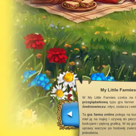
My Little Farmie
W My Little Farmies czeka na 
przeglądarkową
typu gra farmer
średniowieczu
: młyn, stolarza i wie
Ta
gra farma online
polega na bud
miel ją na mąkę i używaj do piecz
funkcjami i piękną grafiką. W tej g
uprawy warzyw po hodowlę zwierzą
jedwabista.