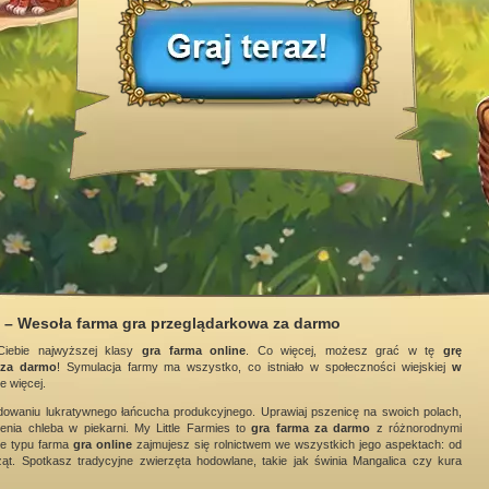
s – Wesoła farma gra przeglądarkowa za darmo
Ciebie najwyższej klasy
gra farma online
. Co więcej, możesz grać w tę
grę
za darmo
! Symulacja farmy ma wszystko, co istniało w społeczności wiejskiej
w
le więcej.
owaniu lukratywnego łańcucha produkcyjnego. Uprawiaj pszenicę na swoich polach,
enia chleba w piekarni. My Little Farmies to
gra farma za darmo
z różnorodnymi
rze typu farma
gra online
zajmujesz się rolnictwem we wszystkich jego aspektach: od
t. Spotkasz tradycyjne zwierzęta hodowlane, takie jak świnia Mangalica czy kura