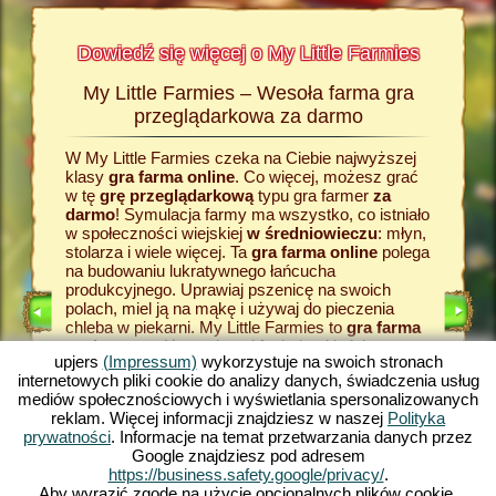
Dowiedź się więcej o My Little Farmies
My Little Farmies – Wesoła farma gra
Histor
armies
przeglądarkowa za darmo
W My Little Farmies czeka na Ciebie najwyższej
Wszystk
Na
klasy
gra farma online
. Co więcej, możesz grać
wiejskie
rmacji o
w tę
grę przeglądarkową
typu gra farmer
za
zadaniem
odzaju
darmo
! Symulacja farmy ma wszystko, co istniało
grze fa
w społeczności wiejskiej
w średniowieczu
: młyn,
razu za
stolarza i wiele więcej. Ta
gra farma online
polega
zboże. J
na budowaniu lukratywnego łańcucha
farmy
, 
E
produkcyjnego. Uprawiaj pszenicę na swoich
dostarcz
polach, miel ją na mąkę i używaj do pieczenia
przetwor
LNIK
chleba w piekarni. My Little Farmies to
gra farma
temu pow
RMIE
za darmo
z różnorodnymi funkcjami i piękną
w My Lit
upjers
(Impressum)
wykorzystuje na swoich stronach
grafiką. W tej grze typu farma
gra online
przeglą
internetowych pliki cookie do analizy danych, świadczenia usług
zajmujesz się rolnictwem we wszystkich jego
pojawią s
mediów społecznościowych i wyświetlania spersonalizowanych
aspektach: od uprawy warzyw po hodowlę
towary. 
reklam. Więcej informacji znajdziesz w naszej
Polityka
KA
zwierząt. Spotkasz tradycyjne zwierzęta
produkcyj
prywatności
. Informacje na temat przetwarzania danych przez
hodowlane, takie jak świnia Mangalica czy kura
farma g
Google znajdziesz pod adresem
jedwabista. Stwórz kwitnące krajobrazy w My
typu fa
https://business.safety.google/privacy/
.
Little Farmies - zagraj teraz za darmo w jedną z
– gry pr
Aby wyrazić zgodę na użycie opcjonalnych plików cookie,