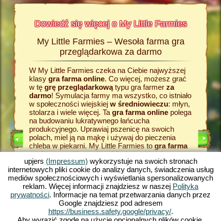
Dowiedź się więcej o My Little Farmies
My Little Farmies – Wesoła farma gra
Histor
armies
przeglądarkowa za darmo
W My Little Farmies czeka na Ciebie najwyższej
Wszystk
Na
klasy
gra farma online
. Co więcej, możesz grać
wiejskie
rmacji o
w tę
grę przeglądarkową
typu gra farmer
za
zadaniem
odzaju
darmo
! Symulacja farmy ma wszystko, co istniało
grze fa
w społeczności wiejskiej
w średniowieczu
: młyn,
razu za
stolarza i wiele więcej. Ta
gra farma online
polega
zboże. J
na budowaniu lukratywnego łańcucha
farmy
, 
E
produkcyjnego. Uprawiaj pszenicę na swoich
dostarcz
polach, miel ją na mąkę i używaj do pieczenia
przetwor
LNIK
chleba w piekarni. My Little Farmies to
gra farma
temu pow
RMIE
za darmo
z różnorodnymi funkcjami i piękną
w My Lit
upjers
(Impressum)
wykorzystuje na swoich stronach
grafiką. W tej grze typu farma
gra online
przeglą
internetowych pliki cookie do analizy danych, świadczenia usług
zajmujesz się rolnictwem we wszystkich jego
pojawią s
mediów społecznościowych i wyświetlania spersonalizowanych
aspektach: od uprawy warzyw po hodowlę
towary. 
reklam. Więcej informacji znajdziesz w naszej
Polityka
KA
zwierząt. Spotkasz tradycyjne zwierzęta
produkcyj
prywatności
. Informacje na temat przetwarzania danych przez
hodowlane, takie jak świnia Mangalica czy kura
farma g
Google znajdziesz pod adresem
jedwabista. Stwórz kwitnące krajobrazy w My
typu fa
https://business.safety.google/privacy/
.
Little Farmies - zagraj teraz za darmo w jedną z
– gry pr
Aby wyrazić zgodę na użycie opcjonalnych plików cookie,