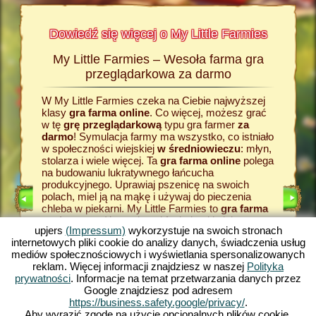
Dowiedź się więcej o My Little Farmies
My Little Farmies – Wesoła farma gra
Histor
armies
przeglądarkowa za darmo
W My Little Farmies czeka na Ciebie najwyższej
Wszystk
Na
klasy
gra farma online
. Co więcej, możesz grać
wiejskie
rmacji o
w tę
grę przeglądarkową
typu gra farmer
za
zadaniem
odzaju
darmo
! Symulacja farmy ma wszystko, co istniało
grze fa
w społeczności wiejskiej
w średniowieczu
: młyn,
razu za
stolarza i wiele więcej. Ta
gra farma online
polega
zboże. J
na budowaniu lukratywnego łańcucha
farmy
, 
E
produkcyjnego. Uprawiaj pszenicę na swoich
dostarcz
polach, miel ją na mąkę i używaj do pieczenia
przetwor
LNIK
chleba w piekarni. My Little Farmies to
gra farma
temu pow
RMIE
za darmo
z różnorodnymi funkcjami i piękną
w My Lit
upjers
(Impressum)
wykorzystuje na swoich stronach
grafiką. W tej grze typu farma
gra online
przeglą
internetowych pliki cookie do analizy danych, świadczenia usług
zajmujesz się rolnictwem we wszystkich jego
pojawią s
mediów społecznościowych i wyświetlania spersonalizowanych
aspektach: od uprawy warzyw po hodowlę
towary. 
reklam. Więcej informacji znajdziesz w naszej
Polityka
KA
zwierząt. Spotkasz tradycyjne zwierzęta
produkcyj
prywatności
. Informacje na temat przetwarzania danych przez
hodowlane, takie jak świnia Mangalica czy kura
farma g
Google znajdziesz pod adresem
jedwabista. Stwórz kwitnące krajobrazy w My
typu fa
https://business.safety.google/privacy/
.
Little Farmies - zagraj teraz za darmo w jedną z
– gry pr
Aby wyrazić zgodę na użycie opcjonalnych plików cookie,