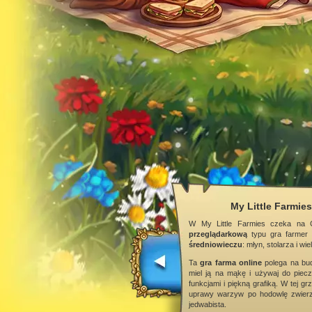
My Little Farmie
W My Little Farmies czeka na 
przeglądarkową
typu gra farmer
średniowieczu
: młyn, stolarza i wie
Ta
gra farma online
polega na bud
miel ją na mąkę i używaj do piecz
funkcjami i piękną grafiką. W tej g
uprawy warzyw po hodowlę zwierzą
jedwabista.