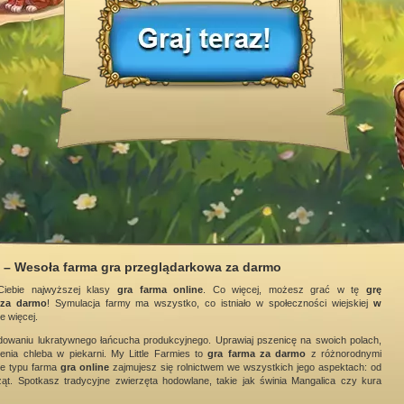
s – Wesoła farma gra przeglądarkowa za darmo
Ciebie najwyższej klasy
gra farma online
. Co więcej, możesz grać w tę
grę
za darmo
! Symulacja farmy ma wszystko, co istniało w społeczności wiejskiej
w
le więcej.
owaniu lukratywnego łańcucha produkcyjnego. Uprawiaj pszenicę na swoich polach,
enia chleba w piekarni. My Little Farmies to
gra farma za darmo
z różnorodnymi
rze typu farma
gra online
zajmujesz się rolnictwem we wszystkich jego aspektach: od
t. Spotkasz tradycyjne zwierzęta hodowlane, takie jak świnia Mangalica czy kura