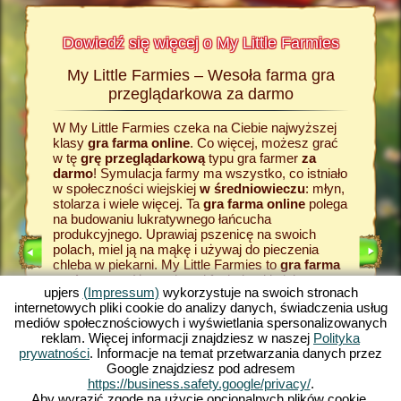
Dowiedź się więcej o My Little Farmies
My Little Farmies – Wesoła farma gra
Histor
armies
przeglądarkowa za darmo
W My Little Farmies czeka na Ciebie najwyższej
Wszystk
Na
klasy
gra farma online
. Co więcej, możesz grać
wiejskie
rmacji o
w tę
grę przeglądarkową
typu gra farmer
za
zadaniem
odzaju
darmo
! Symulacja farmy ma wszystko, co istniało
grze fa
w społeczności wiejskiej
w średniowieczu
: młyn,
razu za
stolarza i wiele więcej. Ta
gra farma online
polega
zboże. J
na budowaniu lukratywnego łańcucha
farmy
, 
E
produkcyjnego. Uprawiaj pszenicę na swoich
dostarcz
polach, miel ją na mąkę i używaj do pieczenia
przetwor
LNIK
chleba w piekarni. My Little Farmies to
gra farma
temu pow
RMIE
za darmo
z różnorodnymi funkcjami i piękną
w My Lit
upjers
(Impressum)
wykorzystuje na swoich stronach
grafiką. W tej grze typu farma
gra online
przeglą
internetowych pliki cookie do analizy danych, świadczenia usług
zajmujesz się rolnictwem we wszystkich jego
pojawią s
mediów społecznościowych i wyświetlania spersonalizowanych
aspektach: od uprawy warzyw po hodowlę
towary. 
reklam. Więcej informacji znajdziesz w naszej
Polityka
KA
zwierząt. Spotkasz tradycyjne zwierzęta
produkcyj
prywatności
. Informacje na temat przetwarzania danych przez
hodowlane, takie jak świnia Mangalica czy kura
farma g
Google znajdziesz pod adresem
jedwabista. Stwórz kwitnące krajobrazy w My
typu fa
https://business.safety.google/privacy/
.
Little Farmies - zagraj teraz za darmo w jedną z
– gry pr
Aby wyrazić zgodę na użycie opcjonalnych plików cookie,