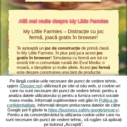
Află mai multe despre My Little Farmies
My Little Farmies – Distracție cu joc
Po
Farmies
fermă, joacă gratis în browser!
rmies și
Te așteaptă un
joc de construcție
de primă clasă
Totul înc
ăsești
în My Little Farmies. În plus poți juca acest
joc
satului d
u fermă,
gratis în browser
! Simularea cu fermă are tot ce
să produc
owser de
există într-o comunitate rurală din Evul Mediu: o
Începe i
moară, o tâmplărie și multe altele. Acest
joc fermă
boabele.
este despre construirea unui lanț de producție
fermă
, p
RMIER
profitabil. Cultivează grâu pe câmpurile tale,
vacile la
E
Pe lângă cookie-urile necesare din punct de vedere tehnic,
prelucrează-l în făină și coace pâine în brutărie.
lăptărie.
upjers
(Despre noi)
utilizează pe site-ul său web, și cookie-uri
My Little Farmies este un
joc fermă
cu funcțiuni
producă v
care nu sunt necesare din punct de vedere tehnic pentru a
diversificate și grafici minunate. Tu gestionezi
simulare
analiza datele utilizatorului și pentru a furniza servicii sociale
agricultura în toate fațetele ei: de la cultivarea
Farmies. 
E
mass-media. Informații suplimentare veți găsi în
Politica de
legumelor până la creșterea animalelor. Vei întâlni
vor să c
confidențialitate
. Informații despre prelucrarea datelor de către
animale de fermă
tradiționale, precum porcul
producție
Google pot fi găsite la
https://business.safety.google/privacy/
.
mangalița sau silkie. Creează peisaje înflorite în
Experime
Pentru a da consimțământul la utilizarea cookie-urilor care nu
My Little Farmies – joacă gratis acum unul dintre
agricole
sunt necesare din punct de vedere tehnic, vă rugăm să apăsați
cele mai frumoase
jocuri online
din toate
pe butonul „Acceptă”.
timpurile!