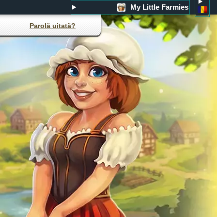
My Little Farmies
Parolă uitată?