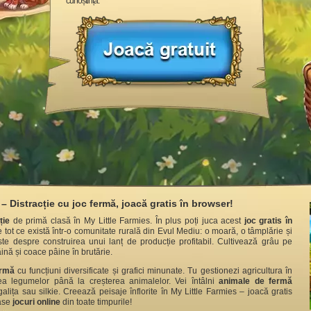
cunoștință.
– Distracție cu joc fermă, joacă gratis în browser!
ție
de primă clasă în My Little Farmies. În plus poți juca acest
joc gratis în
 tot ce există într-o comunitate rurală din Evul Mediu: o moară, o tâmplărie și
te despre construirea unui lanț de producție profitabil. Cultivează grâu pe
ăină și coace pâine în brutărie.
ermă
cu funcțiuni diversificate și grafici minunate. Tu gestionezi agricultura în
area legumelor până la creșterea animalelor. Vei întâlni
animale de fermă
lița sau silkie. Creează peisaje înflorite în My Little Farmies – joacă gratis
oase
jocuri online
din toate timpurile!