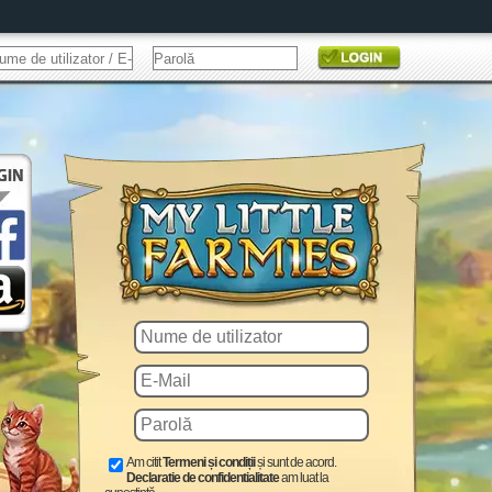
Am citit
Termeni și condiții
și sunt de acord.
Declaratie de confidentialitate
am luat la