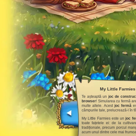
My Little Farmies 
Te așteaptă un
joc de construc
browser
! Simularea cu fermă are
multe altele. Acest
joc fermă
es
câmpurile tale, prelucrează-l în f
My Little Farmies este un
joc f
toate fațetele ei: de la cultiv
tradiționale, precum porcul manga
acum unul dintre cele mai frum