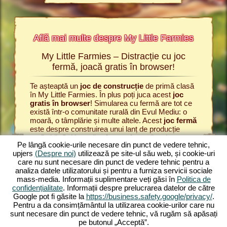
Află mai multe despre My Little Farmies
My Little Farmies – Distracție cu joc
Po
Farmies
fermă, joacă gratis în browser!
rmies și
Te așteaptă un
joc de construcție
de primă clasă
Totul înc
ăsești
în My Little Farmies. În plus poți juca acest
joc
satului d
u fermă,
gratis în browser
! Simularea cu fermă are tot ce
să produc
owser de
există într-o comunitate rurală din Evul Mediu: o
Începe i
moară, o tâmplărie și multe altele. Acest
joc fermă
boabele.
este despre construirea unui lanț de producție
fermă
, p
RMIER
profitabil. Cultivează grâu pe câmpurile tale,
vacile la
E
Pe lângă cookie-urile necesare din punct de vedere tehnic,
prelucrează-l în făină și coace pâine în brutărie.
lăptărie.
upjers
(Despre noi)
utilizează pe site-ul său web, și cookie-uri
My Little Farmies este un
joc fermă
cu funcțiuni
producă v
care nu sunt necesare din punct de vedere tehnic pentru a
diversificate și grafici minunate. Tu gestionezi
simulare
analiza datele utilizatorului și pentru a furniza servicii sociale
agricultura în toate fațetele ei: de la cultivarea
Farmies. 
E
mass-media. Informații suplimentare veți găsi în
Politica de
legumelor până la creșterea animalelor. Vei întâlni
vor să c
confidențialitate
. Informații despre prelucrarea datelor de către
animale de fermă
tradiționale, precum porcul
producție
Google pot fi găsite la
https://business.safety.google/privacy/
.
mangalița sau silkie. Creează peisaje înflorite în
Experime
Pentru a da consimțământul la utilizarea cookie-urilor care nu
My Little Farmies – joacă gratis acum unul dintre
agricole
sunt necesare din punct de vedere tehnic, vă rugăm să apăsați
cele mai frumoase
jocuri online
din toate
pe butonul „Acceptă”.
timpurile!