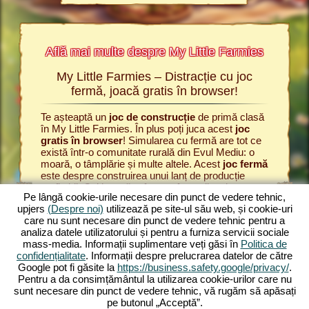
Află mai multe despre My Little Farmies
My Little Farmies – Distracție cu joc
Po
Farmies
fermă, joacă gratis în browser!
rmies și
Te așteaptă un
joc de construcție
de primă clasă
Totul înc
ăsești
în My Little Farmies. În plus poți juca acest
joc
satului d
u fermă,
gratis în browser
! Simularea cu fermă are tot ce
să produc
owser de
există într-o comunitate rurală din Evul Mediu: o
Începe i
moară, o tâmplărie și multe altele. Acest
joc fermă
boabele.
este despre construirea unui lanț de producție
fermă
, p
RMIER
profitabil. Cultivează grâu pe câmpurile tale,
vacile la
E
Pe lângă cookie-urile necesare din punct de vedere tehnic,
prelucrează-l în făină și coace pâine în brutărie.
lăptărie.
upjers
(Despre noi)
utilizează pe site-ul său web, și cookie-uri
My Little Farmies este un
joc fermă
cu funcțiuni
producă v
care nu sunt necesare din punct de vedere tehnic pentru a
diversificate și grafici minunate. Tu gestionezi
simulare
analiza datele utilizatorului și pentru a furniza servicii sociale
agricultura în toate fațetele ei: de la cultivarea
Farmies. 
E
mass-media. Informații suplimentare veți găsi în
Politica de
legumelor până la creșterea animalelor. Vei întâlni
vor să c
confidențialitate
. Informații despre prelucrarea datelor de către
animale de fermă
tradiționale, precum porcul
producție
Google pot fi găsite la
https://business.safety.google/privacy/
.
mangalița sau silkie. Creează peisaje înflorite în
Experime
Pentru a da consimțământul la utilizarea cookie-urilor care nu
My Little Farmies – joacă gratis acum unul dintre
agricole
sunt necesare din punct de vedere tehnic, vă rugăm să apăsați
cele mai frumoase
jocuri online
din toate
pe butonul „Acceptă”.
timpurile!